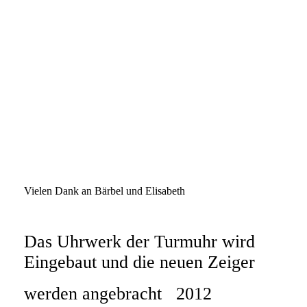
k-ei2
k-ei3
k-ei4
k-ei5
k-ei6
k-ei7
k-ei8
Vielen Dank an Bärbel und Elisabeth
Das Uhrwerk der Turmuhr wird
Eingebaut und die neuen Zeiger
werden angebracht 2012