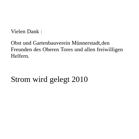
an13
an14
Vielen Dank :
Obst und Gartenbauverein Münnerstadt,den
Freunden des Oberen Tores und allen freiwilligen
Helfern.
Strom wird gelegt 2010
k-St1
k-St2
k-St3
k-St4