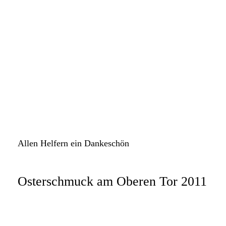
k-St5
k-St6
k-St7
k-St8
k-St9
k-St10
k-St11
Allen Helfern
ein Dankeschön
Osterschmuck am Oberen Tor 2011
k-ei1