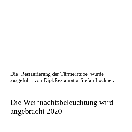
k-Tü7
k-Tü8
k-Tü9
k-Tü10
k-Tü11
k-Tü12
Die Restaurierung der Türmerstube wurde
ausgeführt von Dipl.Restaurator Stefan Lochner.
Die Weihnachtsbeleuchtung wird
angebracht 2020
k-Be1