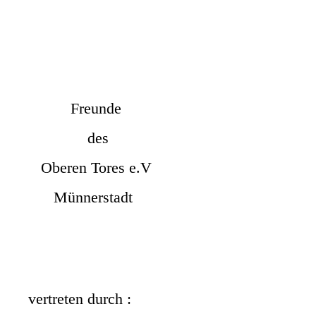
k-Be15
k-Be16
Freunde
des
Oberen Tores e.V
Münnerstadt
vertreten durch :