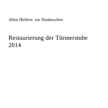
k-u13
Allen Helfern ein Dankeschön
Restaurierung der Türmerstube
2014
k-Tü1
k-Tü2
k-Tü3
k-Tü4
k-Tü5
k-Tü6