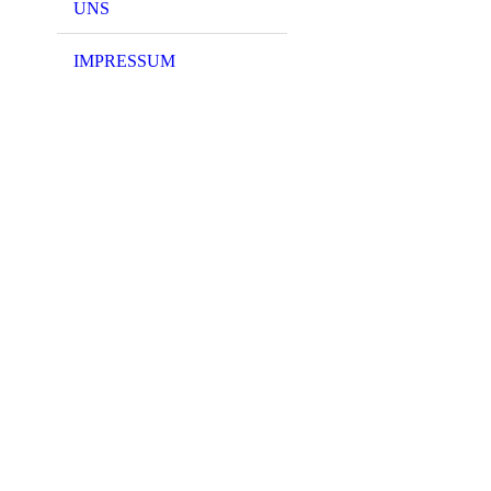
UNS
IMPRESSUM
an3
an4