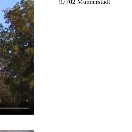
97702 Münnersta
dt